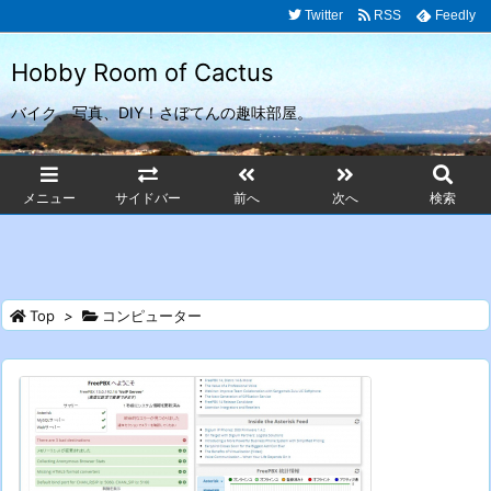
Twitter
RSS
Feedly
Hobby Room of Cactus
バイク、写真、DIY！さぼてんの趣味部屋。
メニュー
サイドバー
前へ
次へ
検索
Top
>
コンピューター