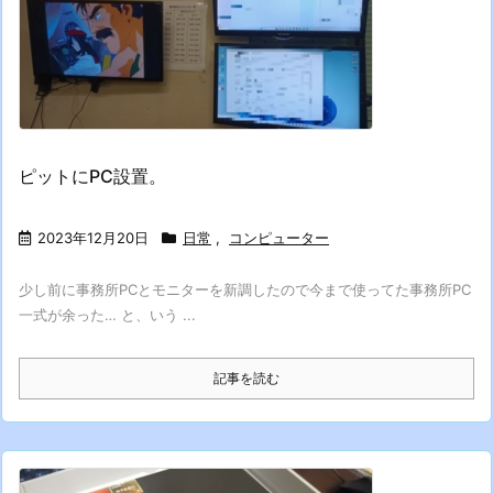
ピットにPC設置。
2023年12月20日
日常
,
コンピューター
少し前に事務所PCとモニターを新調したので今まで使ってた事務所PC
一式が余った… と、いう ...
記事を読む