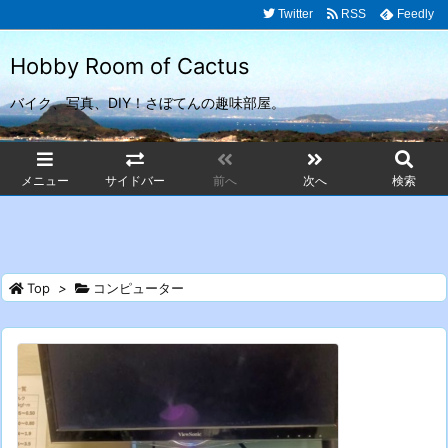
Twitter
RSS
Feedly
Hobby Room of Cactus
バイク、写真、DIY！さぼてんの趣味部屋。
メニュー
サイドバー
前へ
次へ
検索
Top
>
コンピューター