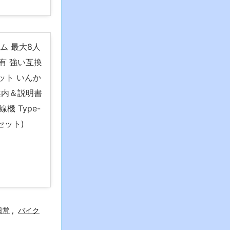
ンカム 最大8人
有 強い互換
セット いんか
案内＆説明書
機 Type-
セット)
日常
,
バイク