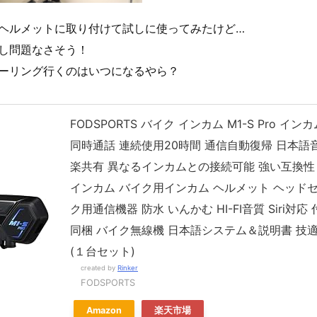
ヘルメットに取り付けて試しに使ってみたけど…
し問題なさそう！
ーリング行くのはいつになるやら？
FODSPORTS バイク インカム M1-S Pro イン
同時通話 連続使用20時間 通信自動復帰 日本語
楽共有 異なるインカムとの接続可能 強い互換性 Blu
インカム バイク用インカム ヘルメット ヘッドセ
ク用通信機器 防水 いんかむ HI-FI音質 Siri対応
同梱 バイク無線機 日本語システム＆説明書 技
(１台セット)
created by
Rinker
FODSPORTS
Amazon
楽天市場