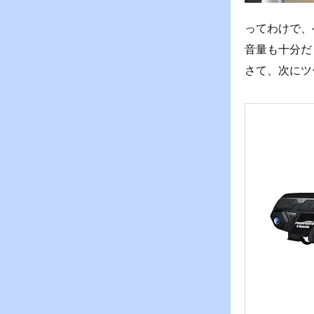
ってわけで、
音量も十分だ
さて、次にツ