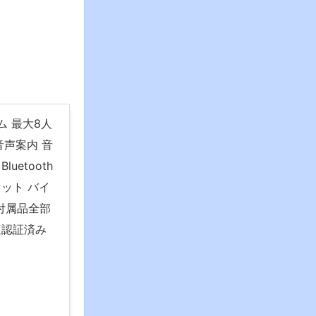
カム 最大8人
音声案内 音
etooth
ット バイ
 付属品全部
適認証済み