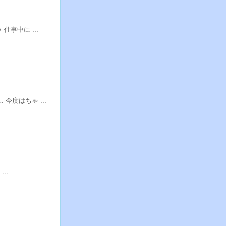
事中に ...
度はちゃ ...
..