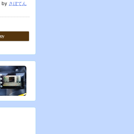
d by
さぼてん
opy