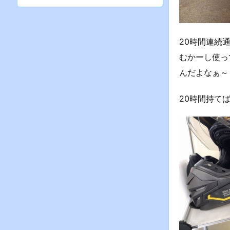
20時間連続
むかーし使っ
んだよなぁ～
20時間持て