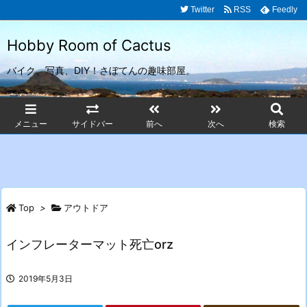
Twitter
RSS
Feedly
Hobby Room of Cactus
バイク、写真、DIY！さぼてんの趣味部屋。
メニュー
サイドバー
前へ
次へ
検索
Top
>
アウトドア
インフレーターマット死亡orz
2019年5月3日