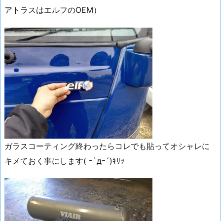
アトラスはエルフのOEM）
ガラスコーティング終わったらコレでも貼ってオシャレに
キメておく事にします( ｰ`дｰ´)ｷﾘｯ