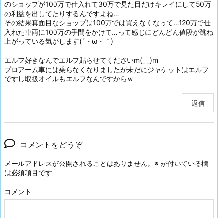
のショップが100万で仕入れて30万で見た目だけキレイにして50万
の利益を出してたりするんですよね…
その結果真面目なショップは100万では買えなくなって…120万で仕
入れた車両に100万の手間をかけて…って感じにどんどん値段が跳ね
上がっている気がします(´・ω・｀)
エルフ好きなんでエルフ貼らせてくださいm(_ _)m
プロアーム車には乗らなくなりましたが未だにジャケットはエルフ
ですし取扱オイルもエルフなんですからｗ
返信
コメントをどうぞ
メールアドレスが公開されることはありません。
※
が付いている欄
は必須項目です
コメント