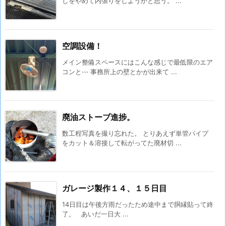
しをやめて内張りをしようかと思う。 ...
空調設備！
メイン整備スペースにはこんな感じで最低限のエア
コンと⋯ 事務所上の壁とかが出来て ...
廃油ストーブ進捗。
数工程写真を撮り忘れた。 とりあえず単管パイプ
をカット＆溶接して転がってた廃材切 ...
ガレージ製作１４、１５日目
14日目は午後方雨だったため途中まで胴縁貼って終
了。 あいだ一日大 ...