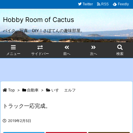
Twitter
RSS
Feedly
Hobby Room of Cactus
バイク、写真、DIY！さぼてんの趣味部屋。
メニュー
サイドバー
前へ
次へ
検索
Top
>
自動車
>
いすゞ エルフ
トラック一応完成。
2019年2月5日