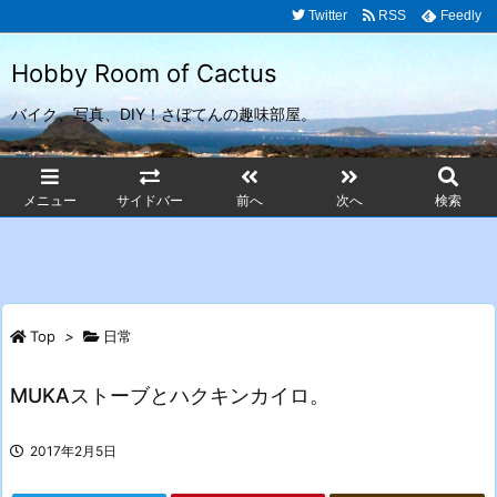
Twitter
RSS
Feedly
Hobby Room of Cactus
バイク、写真、DIY！さぼてんの趣味部屋。
メニュー
サイドバー
前へ
次へ
検索
Top
>
日常
MUKAストーブとハクキンカイロ。
2017年2月5日