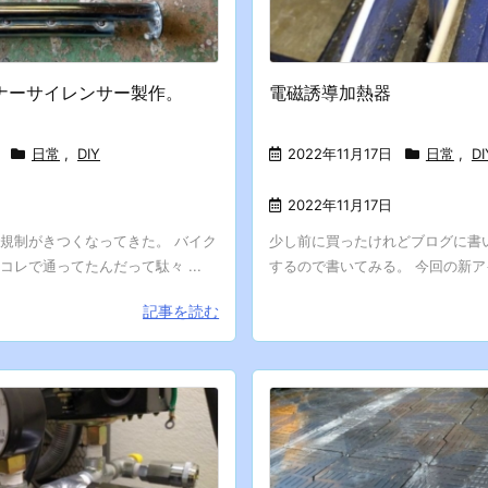
ナーサイレンサー製作。
電磁誘導加熱器
日常
,
DIY
2022年11月17日
日常
,
DI
2022年11月17日
規制がきつくなってきた。 バイク
少し前に買ったけれどブログに書
コレで通ってたんだって駄々 ...
するので書いてみる。 今回の新アイ
記事を読む