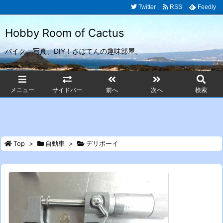
Twitter
RSS
Feedly
Hobby Room of Cactus
バイク、写真、DIY！さぼてんの趣味部屋。
メニュー
サイドバー
前へ
次へ
検索
Top
>
自動車
>
デリボーイ