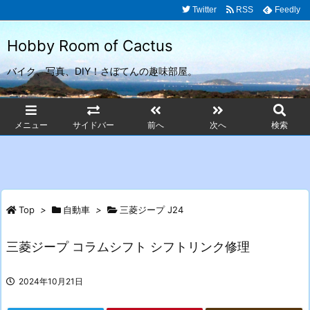
Twitter
RSS
Feedly
Hobby Room of Cactus
バイク、写真、DIY！さぼてんの趣味部屋。
メニュー
サイドバー
前へ
次へ
検索
Top
>
自動車
>
三菱ジープ J24
三菱ジープ コラムシフト シフトリンク修理
2024年10月21日