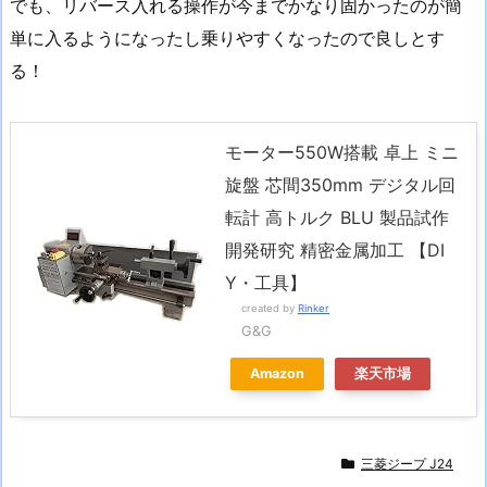
でも、リバース入れる操作が今までかなり固かったのが簡
単に入るようになったし乗りやすくなったので良しとす
る！
モーター550W搭載 卓上 ミニ
旋盤 芯間350mm デジタル回
転計 高トルク BLU 製品試作
開発研究 精密金属加工 【DI
Y・工具】
created by
Rinker
G&G
Amazon
楽天市場
三菱ジープ J24