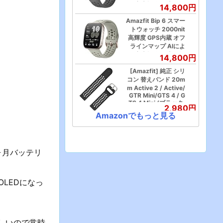
リー持続 丸型(ブラッ
る音声操作と睡眠/運
14,800円
クシリコン)
動管理 心拍 睡眠 スト
Amazfit Bip 6 スマー
レス 健康管理 140+ス
トウォッチ 2000nit
ポーツモード ナビゲ
高輝度 GPS内蔵 オフ
ーション ルートイン
ラインマップ AIによ
ポート 14日間バッテ
る音声操作と睡眠/運
リー持続 (チャコー
14,800円
動管理 心拍 睡眠 スト
ル)
[Amazfit] 純正 シリ
レス 健康管理 140+ス
コン 替えバンド 20m
ポーツモード ナビゲ
m Active 2 / Active/
ーション ルートイン
GTR Mini/GTS 4 / G
ポート 14日間バッテ
TS 4 Mini (ブラック,
リー持続 (ストーン)
2,980円
シリコン)
Amazonでもっと見る
Amazfit Active 2 44
mm スマートウォッ
チ 2000nit高輝度 サ
ファイアガラス GPS
1ヶ月バッテリ
内蔵 オフラインマッ
21,890円
プ AIによる音声操作
と睡眠/運動管理 心拍
Amazfit Helio Strap
リストバンド型 フィ
睡眠 健康管理 160+ス
OLEDになっ
ットネスデータの追跡
ポーツモード ナビゲ
心拍数や睡眠データの
ーション ルートイン
追跡 10日間のバッテ
ポート 10日間バッテ
15,900円
リー持続 27個のスポ
リー持続 丸型(ブラッ
激しいので常時
ーツモード 筋力トレ
クレザー（プレミアム
Amazfit GTR スマー