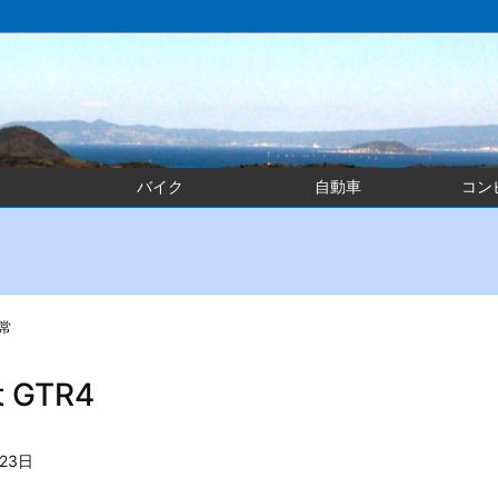
バイク
自動車
コン
常
t GTR4
月23日