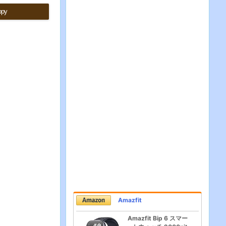
opy
Amazfit
Amazfit Bip 6 スマー