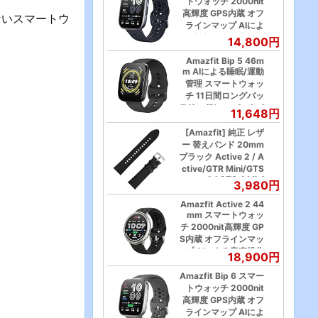
トウォッチ 2000nit
高輝度 GPS内蔵 オフ
ないスマートウ
ラインマップ AIによ
る音声操作と睡眠/運
14,800円
動管理 心拍 睡眠 スト
Amazfit Bip 5 46m
レス 健康管理 140+ス
m AIによる睡眠/運動
ポーツモード ナビゲ
管理 スマートウォッ
ーション ルートイン
チ 11日間ロングバッ
ポート 14日間バッテ
テリー iPhone Androi
リー持続 (ブラック)
11,648円
d対応 大画面 通話機
能 着信通知 Line アプ
[Amazfit] 純正 レザ
リ通知 GPS内蔵 健康
ー 替えバンド 20mm
管理 120種類スポー
ブラック Active 2 / A
ツモード Alexa対応
ctive/GTR Mini/GTS
4 / GTS 4 Mini
天気 音楽コントロー
3,980円
ル TO-DOリスト カレ
Amazfit Active 2 44
ンダー ミニアプリ IP
mm スマートウォッ
68生活防水 Google F
チ 2000nit高輝度 GP
it 連携（ソフトブラッ
S内蔵 オフラインマッ
ク）
プ AIによる音声操作
18,900円
と睡眠/運動管理 心拍
睡眠 健康管理 160+ス
Amazfit Bip 6 スマー
ポーツモード ナビゲ
トウォッチ 2000nit
ーション ルートイン
高輝度 GPS内蔵 オフ
ポート 10日間バッテ
ラインマップ AIによ