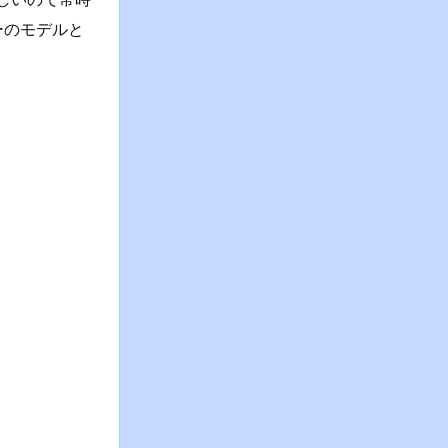
ーニング HYROX対応
トウォッチ 日本語対
バージョン）)
ーのモデルと
Android & iPhone対
応 Line通知 アプリ通
応
知 5atm防水 健康管
理 心拍数 睡眠 ストレ
31,759円
ス 腕時計 スポーツウ
ォッチ (ミッドナイト,
Balance（2024 New
GTR))