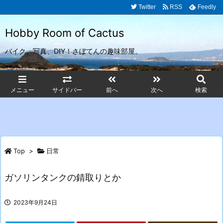
Twitter
RSS
Feedly
Hobby Room of Cactus
バイク、写真、DIY！さぼてんの趣味部屋。
メニュー
サイドバー
前へ
次へ
検索
Top
>
日常
ガソリンタンクの錆取りとか
2023年9月24日