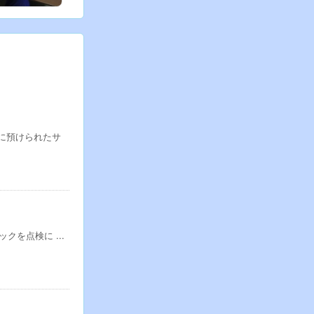
に預けられたサ
を点検に ...