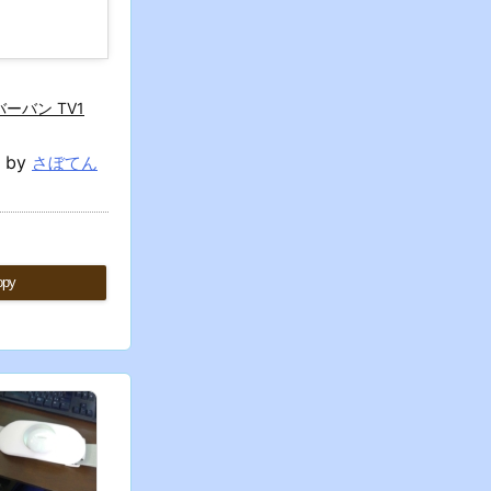
ーバン TV1
d by
さぼてん
opy