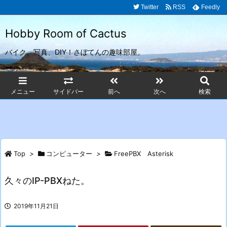
Twitter
RSS
Feedly
Hobby Room of Cactus
バイク、写真、DIY！さぼてんの趣味部屋。
メニュー
サイドバー
前へ
次へ
検索
Top
>
コンピューター
>
FreePBX Asterisk
久々のIP-PBXねた。
2019年11月21日