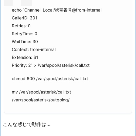
echo “Channel: Local/携帯番号@from-internal
CallerID: 301
Retries: 0
RetryTime: 0
WaitTime: 30
Context: from-internal
Extension: $1
Priority: 2″ > /var/spool/asterisk/call.txt
chmod 600 /var/spool/asterisk/call.txt
mv /var/spool/asterisk/call.txt
/var/spool/asterisk/outgoing/
こんな感じで動作は…