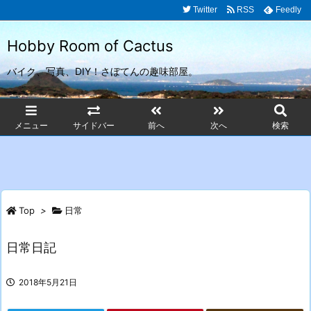
Twitter
RSS
Feedly
Hobby Room of Cactus
バイク、写真、DIY！さぼてんの趣味部屋。
メニュー
サイドバー
前へ
次へ
検索
Top
>
日常
日常日記
2018年5月21日