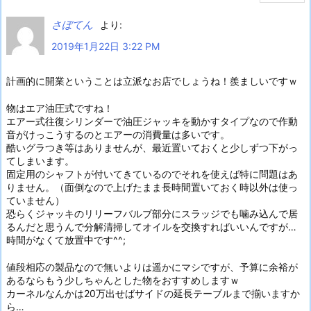
さぼてん
より:
2019年1月22日 3:22 PM
計画的に開業ということは立派なお店でしょうね！羨ましいですｗ
物はエア油圧式ですね！
エアー式往復シリンダーで油圧ジャッキを動かすタイプなので作動
音がけっこうするのとエアーの消費量は多いです。
酷いグラつき等はありませんが、最近置いておくと少しずつ下がっ
てしまいます。
固定用のシャフトが付いてきているのでそれを使えば特に問題はあ
りません。（面倒なので上げたまま長時間置いておく時以外は使っ
ていません）
恐らくジャッキのリリーフバルブ部分にスラッジでも噛み込んで居
るんだと思うんで分解清掃してオイルを交換すればいいんですが…
時間がなくて放置中です^^;
値段相応の製品なので無いよりは遥かにマシですが、予算に余裕が
あるならもう少しちゃんとした物をおすすめしますｗ
カーネルなんかは20万出せばサイドの延長テーブルまで揃いますか
ら…