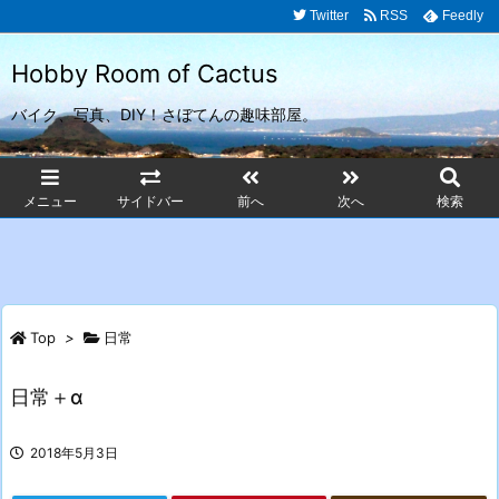
Twitter
RSS
Feedly
Hobby Room of Cactus
バイク、写真、DIY！さぼてんの趣味部屋。
メニュー
サイドバー
前へ
次へ
検索
Top
>
日常
日常＋α
2018年5月3日