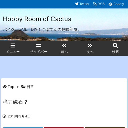
Twitter
RSS
Feedly
Hobby Room of Cactus
バイク、写真、DIY！さぼてんの趣味部屋。
メニュー
サイドバー
前へ
次へ
検索
Top
>
日常
強力磁石？
2018年3月4日