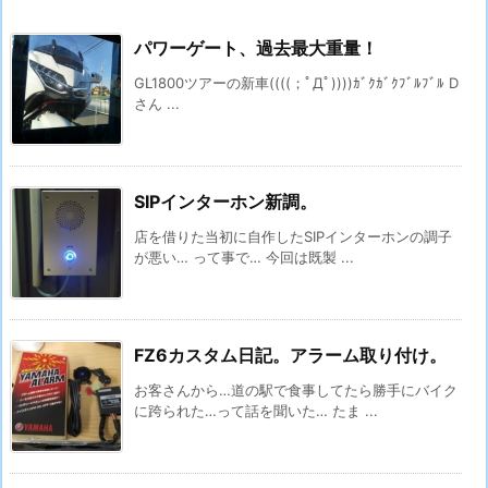
パワーゲート、過去最大重量！
GL1800ツアーの新車((((；ﾟДﾟ))))ｶﾞｸｶﾞｸﾌﾞﾙﾌﾞﾙ D
さん ...
SIPインターホン新調。
店を借りた当初に自作したSIPインターホンの調子
が悪い… って事で… 今回は既製 ...
FZ6カスタム日記。アラーム取り付け。
お客さんから…道の駅で食事してたら勝手にバイク
に跨られた…って話を聞いた… たま ...