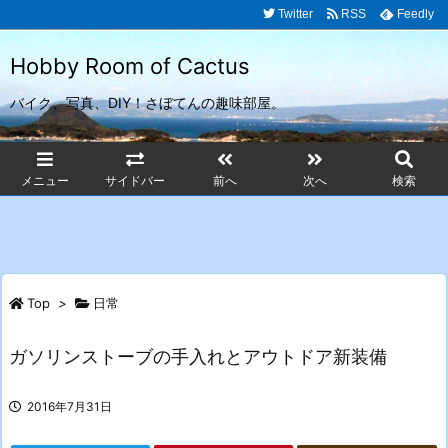
Twitter
RSS
Feedly
Hobby Room of Cactus
バイク、写真、DIY！さぼてんの趣味部屋。
メニュー
サイドバー
前へ
次へ
検索
Top
>
日常
ガソリンストーブの手入れとアウトドア新装備
2016年7月31日