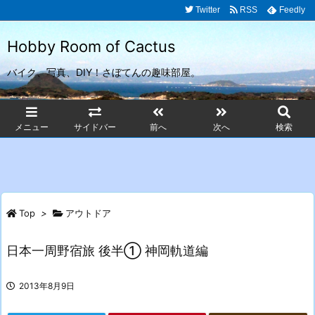
Twitter
RSS
Feedly
Hobby Room of Cactus
バイク、写真、DIY！さぼてんの趣味部屋。
メニュー
サイドバー
前へ
次へ
検索
Top
>
アウトドア
日本一周野宿旅 後半① 神岡軌道編
2013年8月9日