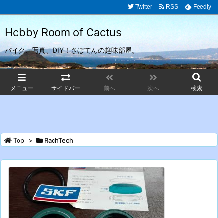
Twitter
RSS
Feedly
Hobby Room of Cactus
バイク、写真、DIY！さぼてんの趣味部屋。
メニュー
サイドバー
前へ
次へ
検索
Top
>
RachTech