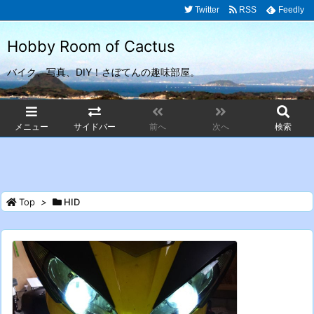
Twitter
RSS
Feedly
Hobby Room of Cactus
バイク、写真、DIY！さぼてんの趣味部屋。
メニュー
サイドバー
前へ
次へ
検索
Top
>
HID