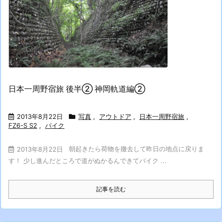
日本一周野宿旅 後半② 神岡軌道編②
2013年8月22日
写真
,
アウトドア
,
日本一周野宿旅
,
FZ6-S S2
,
バイク
朝起きたら荷物を撤去して昨日の地点に戻りま
2013年8月22日
す！ 少し進んだところで道がぬかるんできてバイク ...
記事を読む