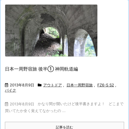
日本一周野宿旅 後半① 神岡軌道編
2013年8月9日
アウトドア
,
日本一周野宿旅
,
FZ6-S S2
,
バイク
かなり間が開いたけど後半書きますよ！ どこまで
2013年8月9日
買いてたか全く覚えてなかったの ...
記事を読む