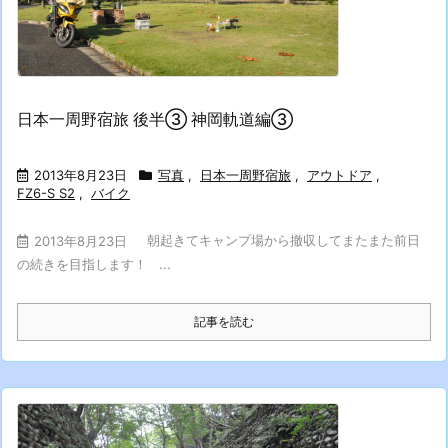
日本一周野宿旅 後半③ 神岡軌道編③
2013年8月23日
写真
,
日本一周野宿旅
,
アウトドア
,
FZ6-S S2
,
バイク
朝起きてキャンプ場から撤収してまたまた前日
2013年8月23日
の続きを目指します！ ...
記事を読む