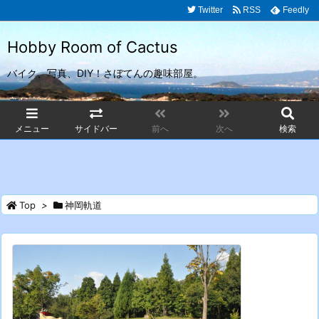
Twitter
RSS
Feedly
Hobby Room of Cactus
バイク、写真、DIY！さぼてんの趣味部屋。
メニュー
サイドバー
前へ
次へ
検索
Top
>
神岡軌道