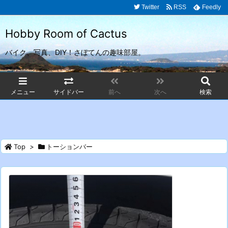
Twitter
RSS
Feedly
Hobby Room of Cactus
バイク、写真、DIY！さぼてんの趣味部屋。
メニュー
サイドバー
前へ
次へ
検索
Top
>
トーションバー