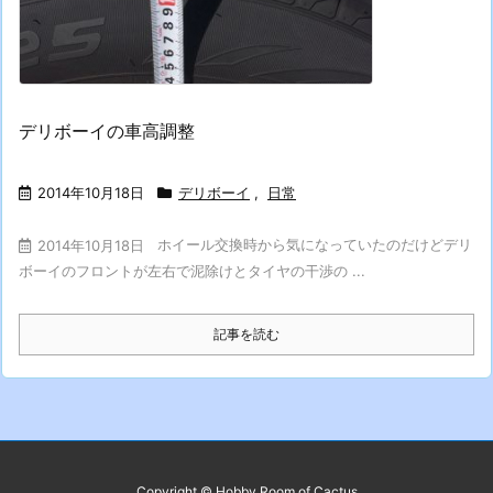
デリボーイの車高調整
2014年10月18日
デリボーイ
,
日常
ホイール交換時から気になっていたのだけどデリ
2014年10月18日
ボーイのフロントが左右で泥除けとタイヤの干渉の ...
記事を読む
Copyright ©
Hobby Room of Cactus